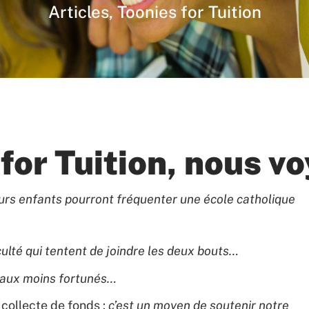
Articles
,
Toonies for Tuition
for Tuition, nous v
eurs enfants pourront fréquenter une école catholique
iculté qui tentent de joindre les deux bouts…
 aux moins fortunés…
 collecte de fonds :
c’est
un moyen de soutenir notre