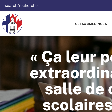
QUI SOMMES-NOUS
« Ça leur 
extraordina
salle de 
scolaire