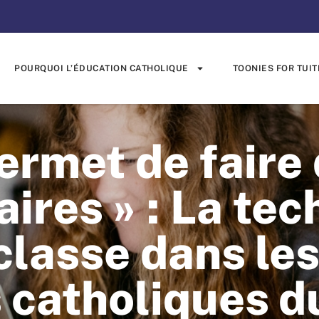
POURQUOI L’ÉDUCATION CATHOLIQUE
TOONIES FOR TUIT
permet de faire
ires » : La te
classe dans le
s catholiques d