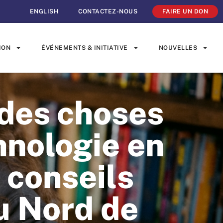
ENGLISH
CONTACTEZ-NOUS
FAIRE UN DON
ION
ÉVÉNEMENTS & INITIATIVE
NOUVELLES
 des choses
chnologie en
s conseils
u Nord de