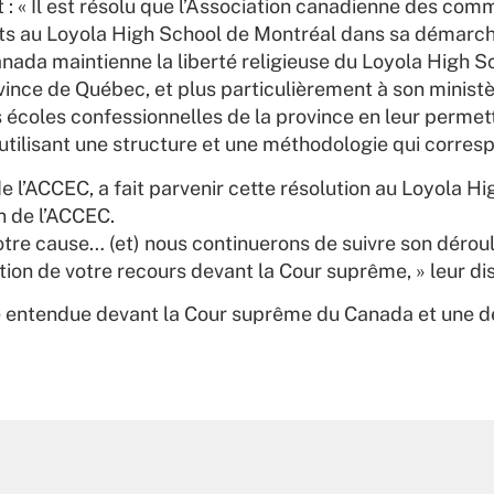
t : « Il est résolu que l’Association canadienne des com
nts au Loyola High School de Montréal dans sa démarc
ada maintienne la liberté religieuse du Loyola High S
vince de Québec, et plus particulièrement à son ministè
 écoles confessionnelles de la province en leur permett
 utilisant une structure et une méthodologie qui correspo
e l’ACCEC, a fait parvenir cette résolution au Loyola Hi
n de l’ACCEC.
votre cause… (et) nous continuerons de suivre son déro
ion de votre recours devant la Cour suprême, » leur disa
é entendue devant la Cour suprême du Canada et une dé