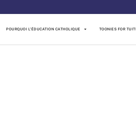
POURQUOI L’ÉDUCATION CATHOLIQUE
TOONIES FOR TUIT
 appuie la de
 à un cours d’
ondaire du Qu