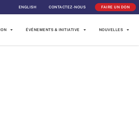
ENGLISH
CONTACTEZ-NOUS
FAIRE UN DON
ION
ÉVÉNEMENTS & INITIATIVE
NOUVELLES
mande de
une école
ébec