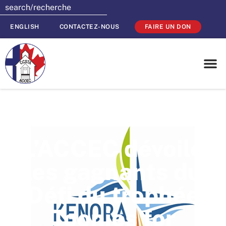
ENGLISH
CONTACTEZ-NOUS
FAIRE UN DON
L’ACCEC dévoile
les gagnants du
Défi du trophée
Toonies for