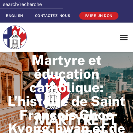
ENGLISH
CONTACTEZ-NOUS
FAIRE UN DON
Martyre et
éducation
catholique:
L’histoire de Saint
François Choe
Kyong-hwan et de