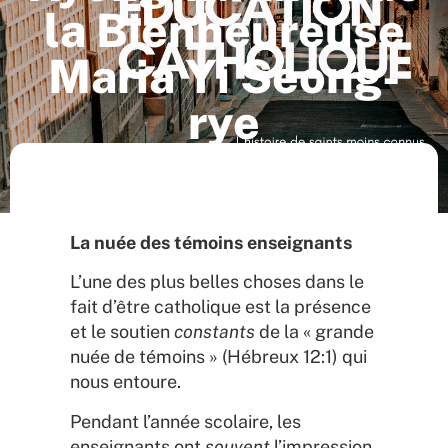
la Bienheureuse
Maria Yi Seong-
rye
Articles
,
L'église
La nuée des témoins enseignants
L’une des plus belles choses dans le
fait d’être catholique est la présence
et le soutien
constants
de la « grande
nuée de témoins » (Hébreux 12:1) qui
nous entoure.
Pendant l’année scolaire, les
enseignants ont
souvent
l’impression