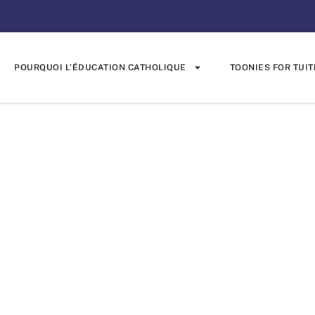
POURQUOI L’ÉDUCATION CATHOLIQUE
TOONIES FOR TUIT
naventure’s Col
à Toonies For T
Toonies for Tuition