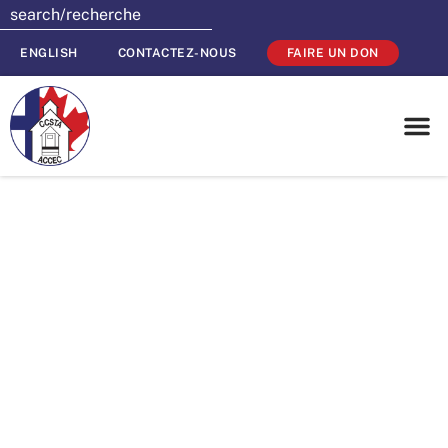
ENGLISH
CONTACTEZ-NOUS
FAIRE UN DON
À l’ACCEC, un
nouveau directeur
général comble le
vide laissé par un