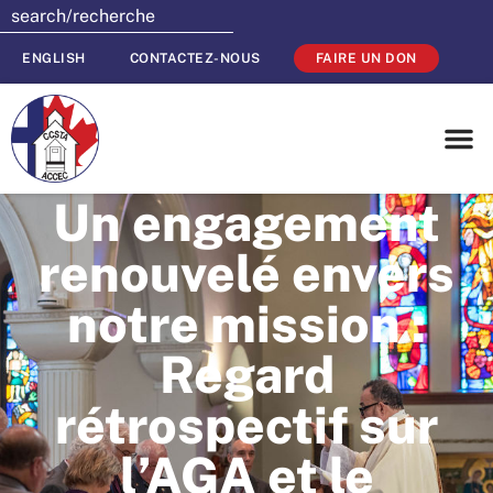
ENGLISH
CONTACTEZ-NOUS
FAIRE UN DON
Un engagement
renouvelé envers
notre mission :
Regard
rétrospectif sur
l’AGA et le